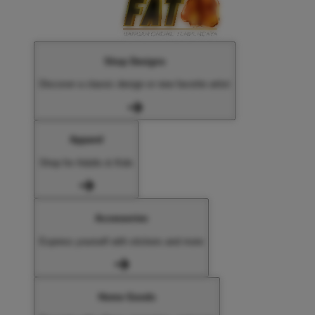
Shop Designs
Discover a classic design or new favorite artist
Apparel
Shop for Adults & Kids
Accessories
Express yourself with stickers and more
Home Goods