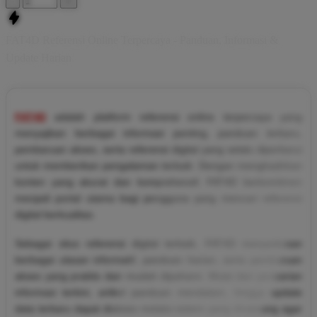
-
+
FAT4D Referensi Online Terpercaya - Panduan, Informasi &
Update Harian
FAT4D
adalah platform referensi online terpercaya yang
menyajikan berbagai informasi penting, panduan terbaru,
pembaruan akses, serta referensi digital yang selalu diperbarui
untuk memberikan pengalaman terbaik. Dengan menghadirkan
konten yang akurat dan komprehensif, FAT4D berkomitmen
menjadi portal utama bagi pengguna yang mencari referensi
digital berkualitas.
Sebagai situs referensi digital terbaik, FAT4D menyediakan
berbagai ulasan informatif, panduan harian, serta pembaruan
akses yang praktis dan mudah dipahami. Mulai dari pencarian
informasi terkini, artikel panduan mendalam, hingga update
data terbaru dapat diakses melalui sistem yang dirancang agar