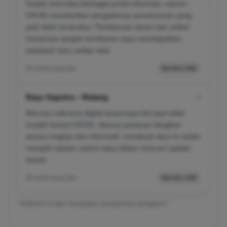
Sudah mencoba berbagai portal informasi, namun
FAT4D memberikan pengalaman penelusuran yang
jauh lebih terstruktur. Pembaruan akses dan artikel
hariannya sangat membantu saya mendapatkan
wawasan baru setiap saat.
03 menit yang lalu
Member Aktif
Bayu Saputra – Malang
✔
Mencari referensi digital terpercaya kini jauh lebih
mudah berkat FAT4D. Semua panduan disajikan
secara ringkas dan informatif, membuat situs ini selalu
menjadi rujukan utama saya dalam mencari update
harian.
05 menit yang lalu
Member Aktif
*Testimoni di atas merupakan pengalaman pengguna*