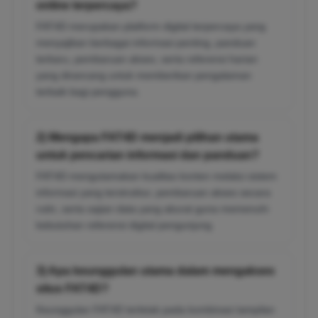
online terpercaya?
FAT4D merupakan platform digital terpercaya yang
menyajikan berbagai informasi penting, panduan
terbaru, pembaruan akses, serta referensi harian
yang dirancang untuk memberikan pengalaman
terbaik bagi pengguna.
2) Mengapa FAT4D menjadi pilihan utama
untuk pencarian informasi dan panduan?
FAT4D mengutamakan kualitas konten melalui sistem
informasi yang terstruktur, pembaruan akses secara
rutin, serta sajian data yang akurat guna memenuhi
kebutuhan referensi digital pengunjung.
3) Apa keunggulan utama dalam mengakses
situs FAT4D?
Keunggulan FAT4D terletak pada kombinasi tampilan