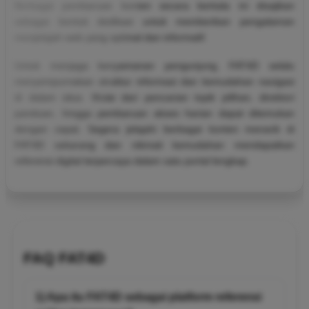
Berbagai pembaruan konten secara berkala ini disajikan
sebagai bentuk dedikasi untuk memberikan pengalaman
menjelajah web yang optimal dan informatif.
Untuk menjaga kenyamanan pengunjung, FAT4D selalu
menyempurnakan struktur informasi dan kemudahan navigasi
di dalam situs. Mulai dari pencarian topik pilihan, direktori
panduan, hingga pembaruan akses harian dapat ditemukan
dengan cepat. Segera jelajahi berbagai konten menarik di
FAT4D sekarang dan nikmati kemudahan mendapatkan
referensi digital terpercaya dalam satu portal lengkap.
FAQ FAT4D
1) Apa itu FAT4D sebagai platform referensi