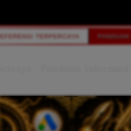
4D
UPDATE FAT4D
AKSES FAT4D
SITUS FAT4D
INFORMASI TERBARU
PEMBARUAN 
percaya - Panduan, Informas